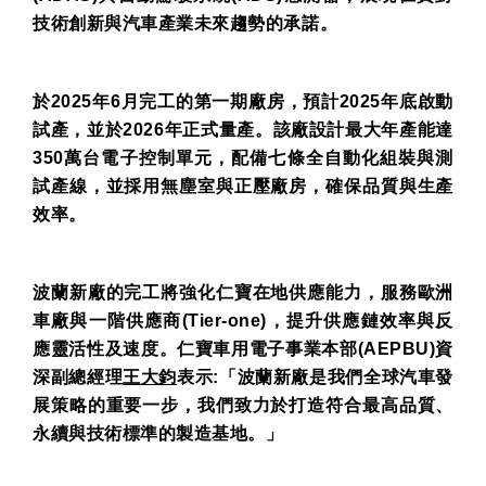
技術創新與汽車產業未來趨勢的承諾。
於
2025
年
6
月完工的第一期廠房，預計
2025
年底啟動
試產，並於
2026
年正式量產。該廠設計最大年產能達
350
萬台電子控制單元，配備七條全自動化組裝與測
試產線，並採用無塵室與正壓廠房，確保品質與生產
效率。
波蘭新廠的完工將強化仁寶在地供應能力，服務歐洲
車廠與一階供應商
(Tier-one)
，提升供應鏈效率與反
應靈活性及速度。仁寶車用電子事業本部
(AEPBU)
資
深副總經理
王大鈞
表示
:
「波蘭新廠是我們全球汽車發
展策略的重要一步，我們致力於打造符合最高品質、
永續與技術標準的製造基地。」