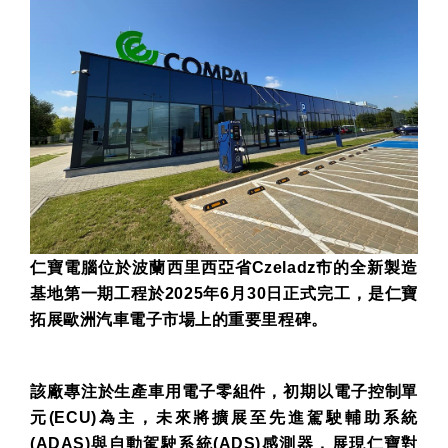
2024 Compal ESG
Compal 20
Insight
Sustainability 
繁中
EN
繁中
EN
Sustainability Reports
Sustainability Reports
ESG Insight
ź
仁寶電腦位於波蘭西里西亞省
Czelad
市的全新製造
基地第一期工程於
2025
年
6
月
30
日正式完工，是仁寶
拓展歐洲汽車電子市場上的重要里程碑。
該廠專注於生產車用電子零組件，初期以電子控制單
元
(ECU)
為主，未來將擴展至先進駕駛輔助系統
(ADAS)
與自動駕駛系統
(ADS)
感測器，展現仁寶對