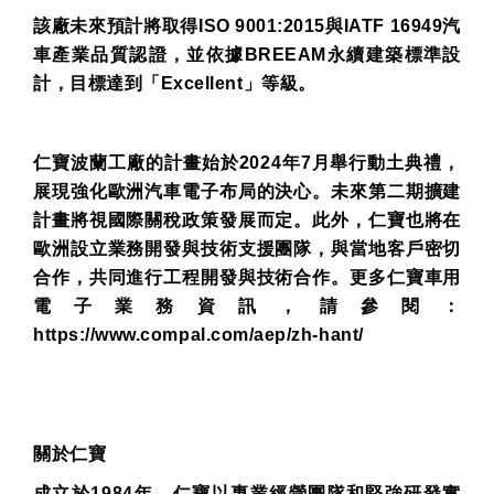
該廠未來預計將取得
ISO 9001:2015
與
IATF 16949
汽
車產業品質認證，並依據
BREEAM
永續建築標準設
計，目標達到「
Excellent
」等級。
仁寶波蘭工廠的計畫始於
2024
年
7
月舉行動土典禮，
展現強化歐洲汽車電子布局的決心。未來第二期擴建
計畫將視國際關稅政策發展而定。此外，仁寶也將在
歐洲設立業務開發與技術支援團隊，與當地客戶密切
合作，共同進行工程開發與技術合作。更多仁寶車用
電子業務資訊，請參閱：
https://www.compal.com/aep/zh-hant/
關於仁寶
成立於
1984
年，仁寶以專業經營團隊和堅強研發實