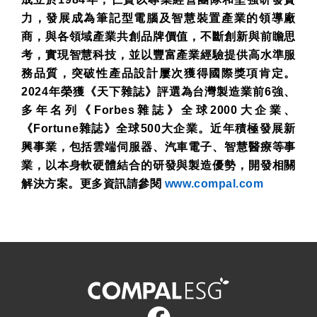
力，發展成為筆記型電腦及智慧裝置產業的領導廠
商，與各領域產業共創品牌價值，不斷創新與前瞻思
考，實現智慧科技，並以豐富產業經驗提供高水準服
務品質，突破性產品設計屢次獲得國際獎項肯定。
2024
年榮獲《天下雜誌》評選為台灣製造業前
6
強、
多年名列《
Forbes
雜誌》全球
2000
大企業、
《
Fortune
雜誌》全球
500
大企業。近年積極發展新
興事業，包括雲端伺服器、汽車電子、智慧醫療等事
業，以本身軟硬體結合的研發與製造優勢，開發相關
解決方案。更多資訊請參閱
www.compal.com