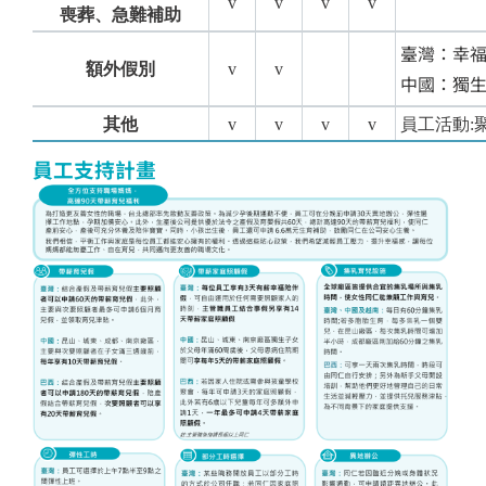
v
v
v
v
喪葬、急難補助
臺灣：幸
額外假別
v
v
中國：獨
其他
v
v
v
v
員工活動
:
員工支持計畫