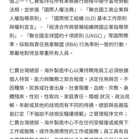
值之一。仁寶堅持在所有業務進行過程中遵守當地勞動
法規，並依循「國際人權法典」、「聯合國工商企業與
人權指導原則」、「國際勞工組織 (ILO) 基本工作原則
與權利宣言」、「經濟合作與發展組織跨國企業指導原
則」、「聯合國全球盟約十項原則 (UNGC) 」等國際標
準，採取與責任商業聯盟 (RBA) 行為準則一致的行動，
尊嚴地對待並尊重所有人員。
仁寶台灣總部、海外製造中心以秉持聘用員工必須依據
個人特質、能力與職務之契合程度，決定任用與否，不
因種族、民族或社會出身、社會階層、血統、宗教、身
體殘疾、性別、性取向、家庭責任、婚姻 狀況、政治見
解、年齡或其他的歧視而有不同的待遇，總部與各廠區
皆訂定「不強迫不歧視反騷擾規範」之管理程序文件；
仁寶台灣總部、海外製造中心不在任何受報復或威脅下
工作或服務，或作為償債性的工作或服務；員工具有自