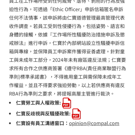
員工在工作場所受到任何威脅、虐待、剝削的行為及強
迫性行為，可透過「Ethic Officer」申訴信箱匿名申訴
任何不法情事，該申訴將由仁寶道德管理最高管理代表
收件調查。若員工受到性侵擾行為，包括姿勢、語言和
身體的接觸，依據『工作場所性騷擾防治措施申訴及懲
戒辦法』進行申訴，仁寶於內部網站設立性騷擾申訴信
箱與專線，並保障員工申訴案件獲得妥善處理。針對童
工與未成年工部分，2024年未有廠區違反法規；仁寶要
求所有合作之供應商簽署《遵守RBA(責任商業聯盟行為
準則)標準承諾書》，不得進用童工與需保障未成年工
作權益，並且不得要求強迫勞動，以上若供應商有違反
RBA行為準則之要求，將提報高層主管進行裁決。
仁寶勞工與人權政策:
仁寶反歧視與反騷擾政策:
仁寶設有員工溝通窗口：
opinion@compal.com