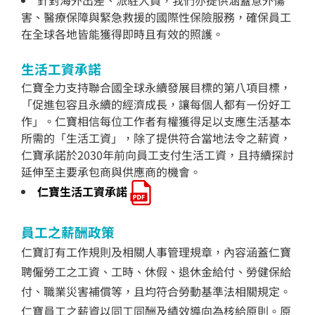
針對海外出差、派駐人員，我們亦提供涵蓋意外傷
害、醫療保障與緊急救援的國際性保險服務，確保員工
在全球各地皆能獲得即時且有效的照護。
生活工資承諾
仁寶全力支持聯合國全球永續發展目標的第八項目標，
「促進包容且永續的經濟成⾧，讓每個人都有㇐份好工
作」。仁寶相信每位工作者有權獲得足以支應生活基本
所需的「生活工資」，除了提供符合當地法令之薪資，
仁寶承諾於2030年前向員工支付生活工資，且持續探討
延伸至主要承包商與供應商的機會。
仁寶生活工資承諾
員工之薪酬政策
仁寶訂有工作規則及相關人事管理規章，內容涵蓋仁寶
聘僱勞工之工資、工時、休假、退休金給付、勞健保給
付、職業災害補償等，且均符合勞動基準法相關規定。
仁寶員工之薪資以同工同酬及績效導向為核給原則。原