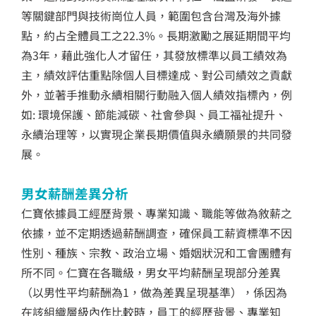
等關鍵部門與技術崗位人員，範圍包含台灣及海外據
點，約占全體員工之22.3%。長期激勵之展延期間平均
為3年，藉此強化人才留任，其發放標準以員工績效為
主，績效評估重點除個人目標達成、對公司績效之貢獻
外，並著手推動永續相關行動融入個人績效指標內，例
如: 環境保護、節能減碳、社會參與、員工福祉提升、
永續治理等，以實現企業長期價值與永續願景的共同發
展。
男女薪酬差異分析
仁寶依據員工經歷背景、專業知識、職能等做為敘薪之
依據，並不定期透過薪酬調查，確保員工薪資標準不因
性別、種族、宗教、政治立場、婚姻狀況和工會團體有
所不同。仁寶在各職級，男女平均薪酬呈現部分差異
（以男性平均薪酬為1，做為差異呈現基準），係因為
在該組織層級內作比較時，員工的經歷背景、專業知