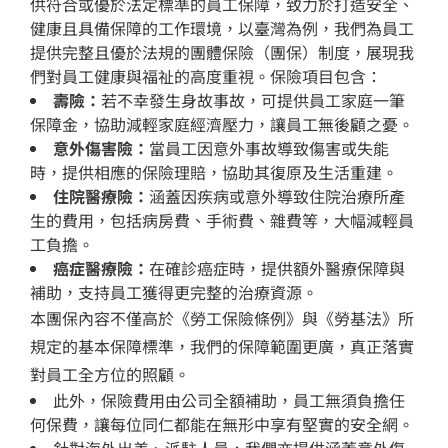
供符合或優於法定標準的員工保障，致力於打造安全、
健康且具備保障的工作環境，以臺灣為例，我們為員工
提供完整且優於法規的團體保險（團保）制度，展現我
們對員工健康與福祉的高度重視。保險項目包含：
壽險：
若不幸發生身故事故，可提供員工家庭一筆
保障金，協助減輕家庭經濟壓力，讓員工無後顧之憂。
意外傷害險：
當員工因意外事故導致傷害或失能
時，提供相應的保險理賠，協助其復原及生活重建。
住院醫療險：
涵蓋因疾病或意外導致住院治療所產
生的費用，包括病房費、手術費、雜費等，大幅減輕員
工負擔。
癌症醫療險：
在確診癌症時，提供額外醫療保障與
補助，支持員工獲得更完整的治療資源。
本團保內容不僅高於《勞工保險條例》與《勞基法》所
規定的基本保障標準，我們的保障範圍更廣，真正落實
對員工全方位的照顧。
此外，保險費用由公司全額補助，員工無須負擔任
何保費，讓每位同仁都能在無形中享有堅實的安全網。