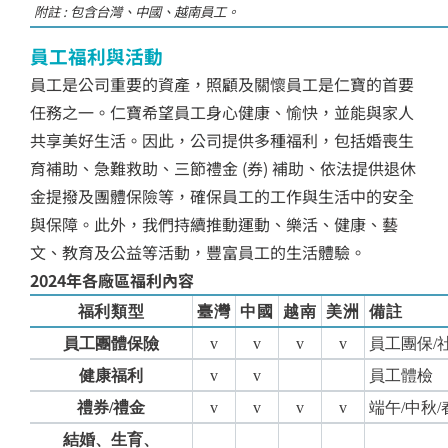
附註 : 包含台灣、中國、越南員工。
員工福利與活動
員工是公司重要的資產，照顧及關懷員工是仁寶的首要
任務之一。仁寶希望員工身心健康、愉快，並能與家人
共享美好生活。因此，公司提供多種福利，包括婚喪生
育補助、急難救助、三節禮金 (券) 補助、依法提供退休
金提撥及團體保險等，確保員工的工作與生活中的安全
與保障。此外，我們持續推動運動、樂活、健康、藝
文、教育及公益等活動，豐富員工的生活體驗。
2024年各廠區福利內容
福利類型
臺灣
中國
越南
美洲
備註
員工團體保險
v
v
v
v
員工團保
/
健康福利
v
v
員工體檢
禮券
/
禮金
v
v
v
v
端午
/
中秋
/
結婚、生育、