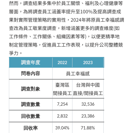
然而，調查結果多集中於員工關懷、福利及心理健康等
層面，為將調查員工涵蓋率提升至100%及提高調查成
果對實際管理策略的實用性，2024年將原員工幸福感調
查改為員工敬業度調查，新增涵蓋更多的調查維度(如
工作條件、工作關係、組織因素等等)，以便更精準地
制定管理策略，促進員工工作表現，以提升公司整體競
爭力。
調查年度
2022
2023
2024
員工幸福感
問卷內容
員工敬業度
臺灣區
台灣與中國
全球廠區
調查對象
間接員工
直接/間接員工
直接/間接員
調查數量
7,254
32,536
32,753
回收數量
2,832
23,386
17,022
回收率
39.04%
71.88%
51.97%