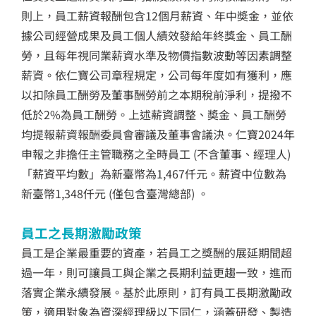
則上，員工薪資報酬包含12個月薪資、年中奬金，並依
據公司經營成果及員工個人績效發給年終獎金、員工酬
勞，且每年視同業薪資水準及物價指數波動等因素調整
薪資。依仁寶公司章程規定，公司每年度如有獲利，應
以扣除員工酬勞及董事酬勞前之本期稅前淨利，提撥不
低於2%為員工酬勞。上述薪資調整、奬金、員工酬勞
均提報薪資報酬委員會審議及董事會議決。仁寶2024年
申報之非擔任主管職務之全時員工 (不含董事、經理人)
「薪資平均數」為新臺幣為1,467仟元。薪資中位數為
新臺幣1,348仟元 (僅包含臺灣總部) 。
員工之長期激勵政策
員工是企業最重要的資產，若員工之獎酬的展延期間超
過一年，則可讓員工與企業之長期利益更趨一致，進而
落實企業永續發展。基於此原則，訂有員工長期激勵政
策，適用對象為資深經理級以下同仁，涵蓋研發、製造