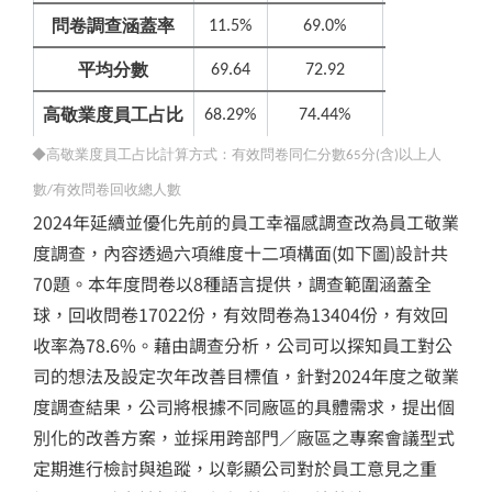
問卷調查涵蓋率
11.5%
69.0%
100%
平均分數
69.64
72.92
73.9
高敬業度員工占比
68.29%
74.44%
78.03%
◆高敬業度員工占比計算方式：有效問卷同仁分數
分
含
以上人
65
(
)
數
有效問卷回收總人數
/
2024年延續並優化先前的員工幸福感調查改為員工敬業
度調查，內容透過六項維度十二項構面(如下圖)設計共
70題。本年度問卷以8種語言提供，調查範圍涵蓋全
球，回收問卷17022份，有效問卷為13404份，有效回
收率為78.6%。藉由調查分析，公司可以探知員工對公
司的想法及設定次年改善目標值，針對2024年度之敬業
度調查結果，公司將根據不同廠區的具體需求，提出個
別化的改善方案，並採用跨部門／廠區之專案會議型式
定期進行檢討與追蹤，以彰顯公司對於員工意見之重