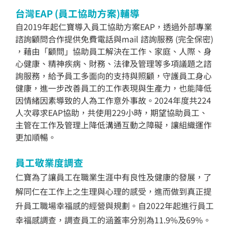
台灣EAP (員工協助方案)輔導
自2019年起仁寶導入員工協助方案EAP，透過外部專業
諮詢顧問合作提供免費電話與mail 諮詢服務 (完全保密)
，藉由「顧問」協助員工解決在工作、家庭、人際、身
心健康、精神疾病、財務、法律及管理等多項議題之諮
詢服務，給予員工多面向的支持與照顧，守護員工身心
健康，進一步改善員工的工作表現與生產力，也能降低
因情緒因素導致的人為工作意外事故。2024年度共224
人次尋求EAP協助，共使用229小時，期望協助員工、
主管在工作及管理上降低溝通互動之障礙，讓組織運作
更加順暢。
員工敬業度調查
仁寶為了讓員工在職業生涯中有良性及健康的發展，了
解同仁在工作上之生理與心理的感受，進而做到真正提
升員工職場幸福感的經營與規劃。自2022年起進行員工
幸福感調查，調查員工的涵蓋率分別為11.9%及69%。