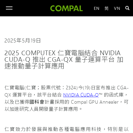
EN
简
VN
toggle
navigation
2025年5月19日
2025 COMPUTEX 仁寶電腦結合 NVIDIA
CUDA-Q 推出 CGA-QX 量子運算平台 加
速推動量子計算應用
仁寶電腦(仁寶；股票代號：2324)今(19)日宣布推出 CGA-
QX 運算平台，該平台結合
NVIDIA CUDA-Q
™ 的函式庫，
以及已獲得
國科會
計畫採用的 Compal GPU Annealer，可
以加速研究人員開發量子計算應用。
仁寶致力於發展與推動各種電腦應用科技，特別是以