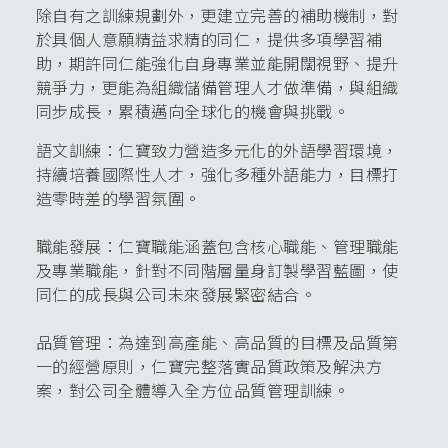
除自有之訓練規劃外，更建立完善的補助機制，對
於具個人意願精益求精的同仁，提供多項學習補
助，期許同仁能強化自身專業並能開闊視野、提升
競爭力，更能為組織儲備管理人才做準備，與組織
同步成長，累積邁向全球化的機會與挑戰。
語文訓練：仁寶致力營造多元化的外語學習環境，
持續培養國際性人才，強化多種外語能力，目標打
造零時差的學習氛圍。
職能發展：仁寶職能涵蓋包含核心職能、管理職能
及專業職能，針對不同階層量身訂製學習藍圖，使
同仁的成長與公司未來發展緊密結合。
品質管理：為達到高產能、高品質的目標及品質第
一的經營原則，仁寶完整落實品質政策及解決方
案，對公司全體導入全方位品質管理訓練。