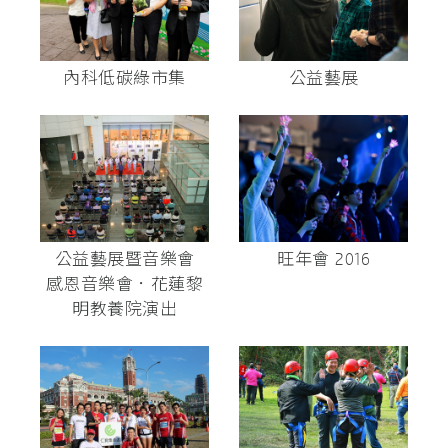
內科低碳綠市集
公益藝展
公益藝展暨音樂會
旺年會 2016
感恩音樂會．花蓮黎
明教養院演出