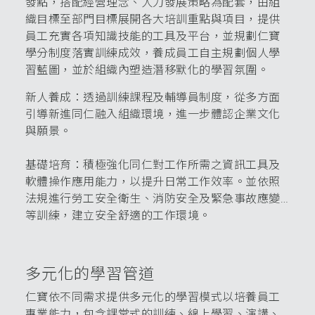
發點，搭配經營理念、人力發展策略為配套，由組
織目標至部門目標展開各大培訓重點與項目，提供
員工充實各項知識技能的工具及平台，並規劃仁寶
學分制度落實訓練成效，養成員工自主規劃個人學
習藍圖，並於組織內塑造潛移默化的學習氛圍。
新人養成：透過訓練課程及輔導員制度，從多方面
引導新進同仁融入組織環境，進一步體認企業文化
與願景。
基礎培育：積極強化同仁對工作所需之資訊工具及
軟體操作應用能力，以提升日常工作效率。並依照
法規進行勞工安全衛生、消防安全及緊急事故應變…
等訓練，建立安全舒適的工作環境。
多元化的學習管道
仁寶依不同需求提供多元化的學習模式以培養員工
專業能力，包含課堂式的訓練、線上學習、演講、