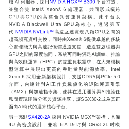
艦
AI
伺服器，採用
NVIDIA HGX™ B300
平台打造，
並整合雙
Intel® Xeon® 6
處理器，共同形成橫跨
CPU
與
GPU
的高整合異質運算架構。此平台以
NVIDIA Blackwell Ultra GPU
為核心，透過第五
代
NVIDIA NVLink
™
高速互連實現八顆
GPU
之間的
超高頻寬資料交換，同時由
Xeon® 6
提供卓越的多核
心處理能力與高速記憶體通道支援。透過雙處理器與
GPU
之間的深度協同，系統可同時滿足
AI
訓練、推論
與高效能運算（
HPC
）的雙重負載需求，在大規模模
型運算中展現出更高的吞吐量與能源效率。
Intel
Xeon 6
採用全新架構設計，支援
DDR5
與
PCIe 5.0
介面，內建針對
AI
工作負載優化的矩陣運算引擎
（
AMX
）與加速指令集，使其在通用運算與
AI
推論任
務間實現即時分流與資源共享，讓
SGX30-2
成為真正
面向
AI
時代的運算核心平台。
另一亮點
SX420-2A
採用
NVIDIA MGX™
架構，具備
4U
高密度設計，兼容
EIA 19
吋與
ORv3 21
吋機