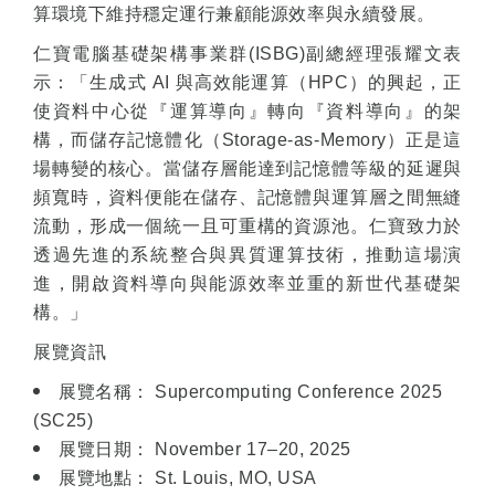
算環境下維持穩定運行兼顧能源效率與永續發展。
仁寶電腦基礎架構事業群
(ISBG)
副總經理張耀文表
示：「生成式
AI
與高效能運算（
HPC
）的興起，正
使資料中心從『運算導向』轉向『資料導向』的架
構，而儲存記憶體化（
Storage-as-Memory
）正是這
場轉變的核心。當儲存層能達到記憶體等級的延遲與
頻寬時，資料便能在儲存、記憶體與運算層之間無縫
流動，形成一個統一且可重構的資源池。仁寶致力於
透過先進的系統整合與異質運算技術，推動這場演
進，開啟資料導向與能源效率並重的新世代基礎架
構。」
展覽資訊
展覽名稱：
Supercomputing Conference 2025
(SC25)
展覽日期：
November 17
–
20, 2025
展覽地點：
St. Louis, MO, USA