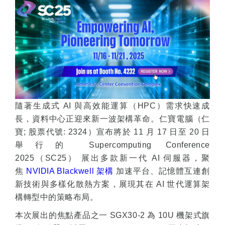
2024 Compal ESG
仁寶2024 永
Insight
繁中
EN
繁中
EN
永續報告書
歷年永續報告書
ESG Insight
隨著生成式
AI
與高效能運算（
HPC
）需求快速成
長，資料中心正迎來新一波架構革命。仁寶電腦（仁
寶
;
股票代號
: 2324
）宣布將於
11
月
17
日至
20
日
舉行的
Supercomputing Conference
2025
（
SC25
）
展出多款新一代
AI
伺服器，聚
焦
NVIDIA Blackwell
架構
加速平台、記憶體互連創
新技術與多樣化散熱方案，展現其在
AI
世代運算架
構轉型中的策略布局。
本次展出的焦點產品之一
SGX30-2
為
10U
機架式旗