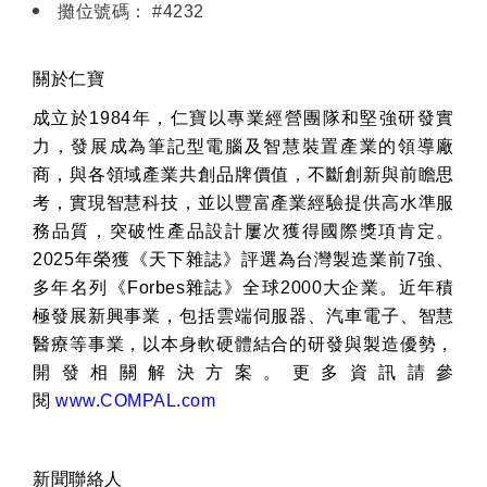
攤位號碼：
#4232
關於仁寶
成立於
1984
年，仁寶以專業經營團隊和堅強研發實
力，發展成為筆記型電腦及智慧裝置產業的領導廠
商，與各領域產業共創品牌價值，不斷創新與前瞻思
考，實現智慧科技，並以豐富產業經驗提供高水準服
務品質，突破性產品設計屢次獲得國際獎項肯定。
2025
年榮獲《天下雜誌》評選為台灣製造業前
7
強、
多年名列《
Forbes
雜誌》全球
2000
大企業。近年積
極發展新興事業，包括雲端伺服器、汽車電子、智慧
醫療等事業，以本身軟硬體結合的研發與製造優勢，
開發相關解決方案。更多資訊請參
閱
www.COMPAL.com
新聞聯絡人