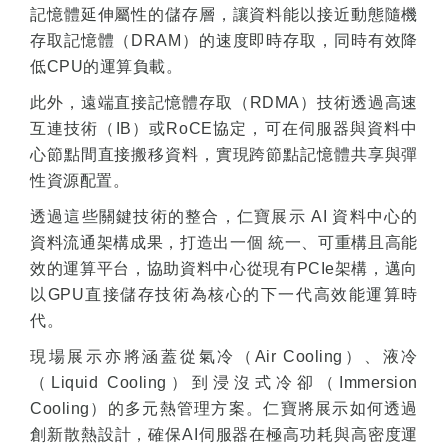
記憶體延伸屬性的儲存層，讓資料能以接近動態隨機
存取記憶體（
DRAM
）的速度即時存取，同時有效降
低
CPU
的運算負載。
此外，遠端直接記憶體存取（
RDMA
）技術透過高速
互連技術（
IB
）或
RoCE
協定，可在伺服器與資料中
心節點間直接搬移資料，實現跨節點記憶體共享與彈
性資源配置。
透過這些關鍵技術的整合，仁寶展示
AI
資料中心的
資料流通架構成果，打造出一個
統一、可重構且高能
效的運算平台，協助資料中心從現有
PCIe
架構，邁向
以
GPU
直接儲存技術為核心的下一代高效能運算時
代。
現場展示亦將涵蓋從氣冷（
Air Cooling
）、液冷
（
Liquid Cooling
）到浸沒式冷卻（
Immersion
Cooling
）的多元熱管理方案。仁寶將展示如何透過
創新散熱設計，確保
AI
伺服器在極高功耗與高密度運