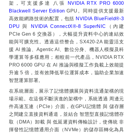
架，可支援多達
八張
NVIDIA RTX PRO 6000
Blackwell Server Edition
GPU
。同時提供支援最新
高效能網路技術的配置，包括
NVIDIA BlueField
®
-3
DPU
與
NVIDIA ConnectX
®
-8 SuperNIC
（內建
PCIe Gen 6
交換器），大幅提升資料中心的連結效
能與可擴充性。透過這些整合，
SX420-2A
能靈活支
援
AI
推論、
Agentic AI
、數位分身、機器人模擬及科
學運算等多樣應用；相較前一代產品，
NVIDIA RTX
PRO 6000 GPU
在
AI
推論與模擬工作負載上效能提
升逾
5
倍，並有效降低單位運算成本，協助企業加速
智慧運算部署。
在系統層面，展示了記憶體擴展與資料流通架構的現
場示範。在這個不斷演進的架構中，系統透過
周邊元
件高速互連（
PCIe
）介面，在
GPU
記憶體
與
儲存層
之間建立直接資料通道，並結合
智慧型直接記憶體存
取（
DMA
）卸載
與
低延遲資料傳輸設計，使傳統
非
揮發性記憶體通用介面（
NVMe
）的儲存區轉化為具