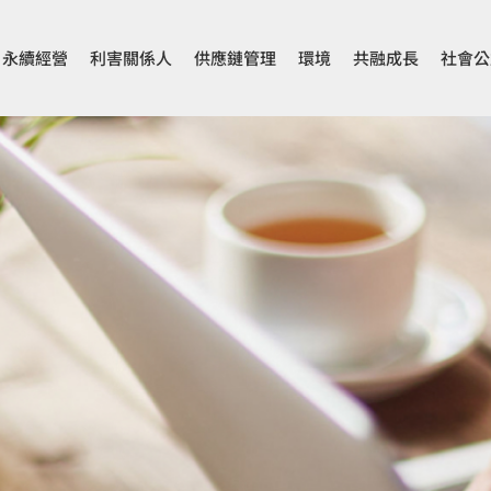
永續經營
利害關係人
供應鏈管理
環境
共融成長
社會公
供應鏈管理
環境
最新發佈
永續報告
RBA責任商業聯盟會員
仁寶環境永續與倡議
負責任供應鏈
氣候行動與溫室氣體管理
供應商稽核及永續能力
氣候轉型計畫
歷年永續報
衝突礦產管理
氣候相關財務揭露(TCFD)
ESG Insigh
自然相關風險與機會評估
(TNFD)
綠色產品
環境教育與行動
廠區綠色管理