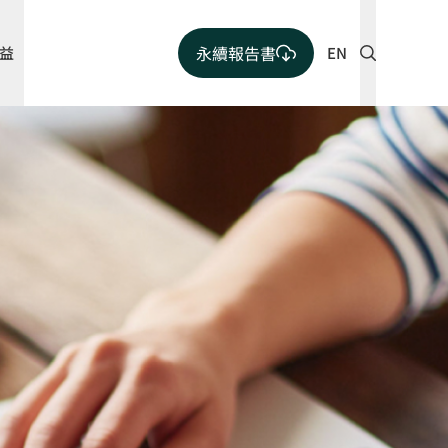
永續報告書
益
EN
共融成長
社會公益
書
保障人權與健康關懷
社會關懷 – 影響力
人才培育
教育推手
人力指標
志工服務
告書
職業健康安全
社會參與
t
勞資溝通
愛護綠色大地
人權報告
仁寶公益不能停