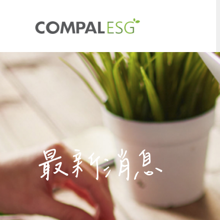
永續經營
利害關係人
經營者的話
利害關係人議合
永續發展組織與目標
溝通窗口
永續政策
重大性主題鑑別
公司治理與董事會
利害關係人問卷調查
風險管理與資通安全
客戶服務
最新消息
永續亮點成果
政策影響力
稅務