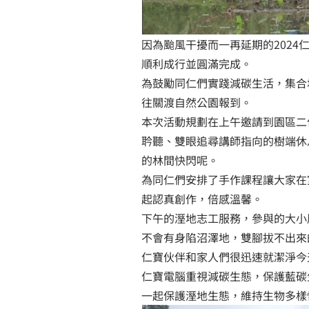
因為颱風干擾而一再延期的2024
順利成行並圓滿完成。
為鼓勵同仁們實踐減碳生活，集合
往關渡自然公園報到。
本次活動規劃在上午邀請到園區二
耹聽、雙眼追尋講師指向的樹端休
的林間快閃呢。
為同仁們安排了手作課程讓大家在
起認真創作，倍感溫馨。
下午的溼地志工服務，參與的大小
不會有身陷沼澤地，雙腳拔不出來
仁寶伙伴和家人們很迅速就潔淨今
仁寶電腦重視減碳生態，保護藍碳
一起保護溼地生態，維持生物多樣