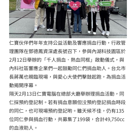
仁寶伙伴們年年支持公益活動及響應捐血行動，行政管
理團隊在鄧德鳳資深處長號召下，參與內湖科技園區於
2月12日舉辦的「千人捐血．熱血同框」啟動儀式，與
內科社區響應企業們一起鼓勵同仁們捐血助人。台北市
長蔣萬也親臨現場，與愛心大使們擊鼓起跑，為捐血活
動揭開序幕。
隔天2月13日仁寶電腦在總部大廳舉辦理捐血活動，同
仁採預約登記制。若有捐血意願但没預約登記捐血時段
的同仁，也可現場預約登記喲。雖天候不佳，仍有135
位同仁參與捐血行動，共募集了199袋，合計49,750cc
的血液助人。