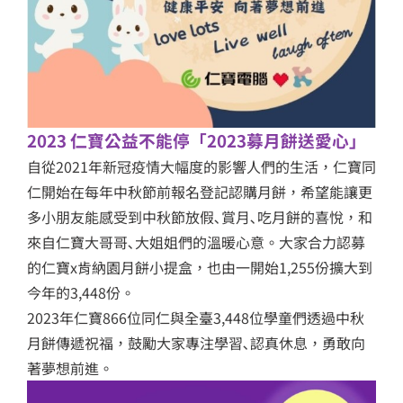
2023 仁寶公益不能停「2023募月餅送愛心」
自從2021年新冠疫情大幅度的影響人們的生活，仁寶同
仁開始在每年中秋節前報名登記認購月餅，希望能讓更
多小朋友能感受到中秋節放假､賞月､吃月餅的喜悅，和
來自仁寶大哥哥､大姐姐們的溫暖心意。大家合力認募
的仁寶x肯納園月餅小提盒，也由一開始1,255份擴大到
今年的3,448份。
2023年仁寶866位同仁與全臺3,448位學童們透過中秋
月餅傳遞祝福，鼓勵大家專注學習､認真休息，勇敢向
著夢想前進。