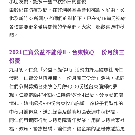
小朋友們，能多一些中秋節日的喜悅。
由於仍在防疫期間，在許潮英基金會和桃園、屏東、彰
化及新竹33所國小老師們的幫忙下，已在9/16前分送給
各校需要更多愛與關懷的學童們，大家一起歡喜過中秋
節。
2021仁寶公益不能停II ~ 台東牧心 一份月餅三
份愛
九月初，仁寶「公益不能停II」活動由綠活健康社同仁
發起「仁寶公益再接棒、一份月餅三份愛」活動，邀同
仁們參與募捐台東牧心月餅4,000份送台東偏鄉的夢
想。仁寶電腦474位同仁持續發揮付出愛、分享愛的關
懷心，總共認捐989份台東牧心庇護工廠孩子們製作的
中秋月餅禮盒，送到綠島及蘭嶼地區表達中秋祝褔。
同仁們用實際行動支持身障青年就業，用愛支持台東社
福、教育、醫療機構，讓仁寶幸福企業的溫暖傳遞給更