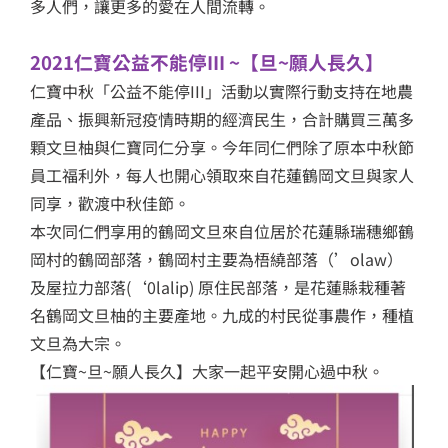
多人們，讓更多的愛在人間流轉。
2021仁寶公益不能停III ~【旦~願人長久】
仁寶中秋「公益不能停III」活動以實際行動支持在地農
產品、振興新冠疫情時期的經濟民生，合計購買三萬多
顆文旦柚與仁寶同仁分享。今年同仁們除了原本中秋節
員工福利外，每人也開心領取來自花蓮鶴岡文旦與家人
同享，歡渡中秋佳節。
本次同仁們享用的鶴岡文旦來自位居於花蓮縣瑞穗鄉鶴
岡村的鶴岡部落，鶴岡村主要為梧繞部落（’olaw）
及屋拉力部落(‘0lalip) 原住民部落，是花蓮縣栽種著
名鶴岡文旦柚的主要產地。九成的村民從事農作，種植
文旦為大宗。
【仁寶~旦~願人長久】大家一起平安開心過中秋。