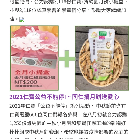
的星兒們，合力認購3,118份仁寶x肯納園月餅小提盒，
並與3,118位認真學習的學童們分享，鼓勵大家繼續加
油。
2021仁寶公益不能停I ~ 同仁捐月餅送愛心
2021年仁寶「公益不能停」系列活動， 中秋節前夕有
仁寶電腦666位同仁們報名參與，在八月初就合力認購
1,255份肯納園的中秋小月餅和集賢庇護工場的雜糧好
棒棒組成中秋月餅套組，希望能讓被疫情影響的家庭的