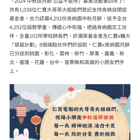
「2024 中秋送月餅 公益不能停」募集活動第四年了!
2024 Compal ESG
仁寶2024 永
共有1,038位仁寶大哥哥大姐姐們登記支持肯納自閉症
Insight
繁中
EN
繁中
EN
基金會，合力認募4,292份肯納園中秋月餅，送予全台
4,292位弱勢學童，傳遞心中祝福。
透過肯納園志工伙
永續報告書
伴、全臺102所學校師長們、許潮英基金會及仁寶x輔大
「袋鼠計劃」8個端點伙伴們的協助，仁寶x肯納園月餅
歷年永續報告書
已分送到桃園、彰化、雲林、新竹、屏東、嘉義、新
ESG Insight
北、基隆、花蓮、台中、苗栗縣和高雄的小朋友們手
上。