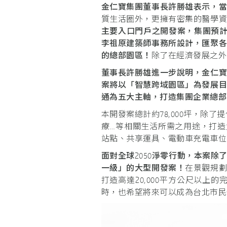
金仁寶集團董事長許勝雄表示，
質生活圈外，更擁有密集的醫學
主要入口門戶之開發案，集團預
李祖原建築師事務所設計，匯聚
的總部園區！
除了在經濟發展之外
董事長許勝雄進一步說明，金仁
案將以「智慧跨域園區」為發展
通為五大主軸，打造集團企業總部
本開發案總計約78,000坪，除了
療…等相關生活所需之用途，打造
站點、共享運具、電動車充電車位
面對全球
2050
淨零行動，本案除
一級」的大型開發案！
在景觀規
打造高達20,000平方公尺以
時，也希望將來可以成為台北市民