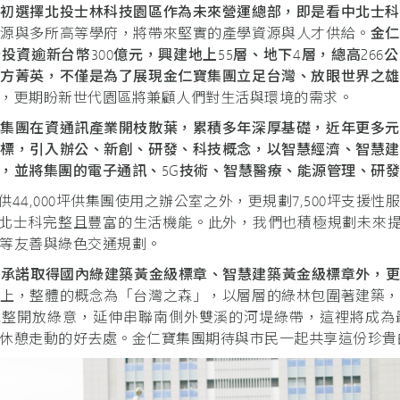
當初選擇北投士林科技園區作為未來營運總部，即是看中北士科
資源與多所高等學府，將帶來堅實的產學資源與人才供給。
金仁
計投資逾新台幣
300
億元，興建地上
55
層、地下
4
層，總高
266
公
各方菁英，不僅是為了展現金仁寶集團立足台灣、放眼世界之雄
，更期盼新世代園區將兼顧人們對生活與環境的需求。
寶集團在資通訊產業開枝散葉，累積多年深厚基礎，近年更多元
目標，引入辦公、新創、研發、科技概念，以智慧經濟、智慧建
，並將集團的電子通訊、
5G
技術、智慧醫療、能源管理、研
提供44,000坪供集團使用之辦公室之外，更規劃7,500坪支
北士科完整且豐富的生活機能。此外，我們也積極規劃未來提供往
等友善與綠色交通規劃。
了承諾取得國內綠建築黃金級標章、智慧建築黃金級標章外，
劃上，整體的概念為「台灣之森」，以層層的綠林包圍著建築，
上的完整開放綠意，延伸串聯南側外雙溪的河堤綠帶，這裡將成
休憩走動的好去處。金仁寶集團期待與市民一起共享這份珍貴