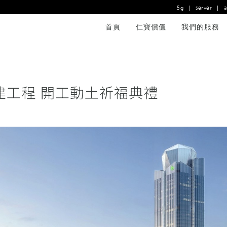
5g
|
server
|
首頁
仁寶價值
我們的服務
建工程 開工動土祈福典禮