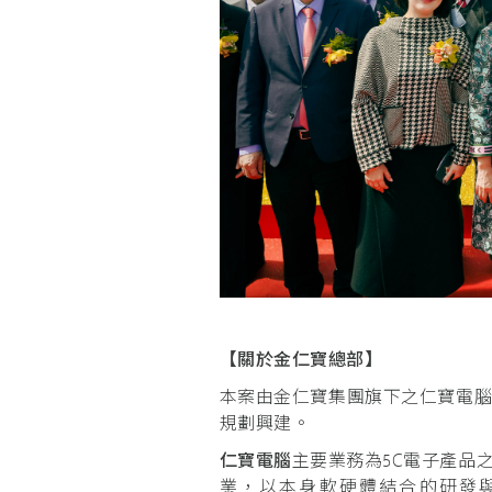
【關於金仁寶總部】
本案由金仁寶集團旗下之仁寶電
規劃興建。
仁寶電腦
主要業務為5C電子產品
業，以本身軟硬體結合的研發