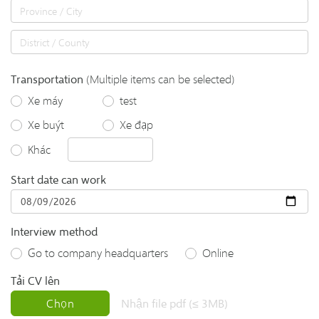
Transportation
(Multiple items can be selected)
Xe máy
test
Xe buýt
Xe đạp
Khác
Start date can work
Interview method
Go to company headquarters
Online
Tải CV lên
Chọn
Nhận file pdf (≤ 3MB)