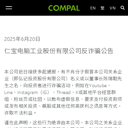
EN
繁
VN
toggle
navigation
2025年6月20日
仁宝电脑工业股份有限公司反诈骗公告
本公司近日接获多起通报，有不肖分子假冒本公司关系企
业（即弘记投资股份有限公司）名义或以董事长陈瑞聪先
生之名，向投资者进行诈骗活动，例如在Youtube、
Line、Instagram（IG）、Thread、X或其他平台经营群
组、粉丝页或社团，以散布虚假信息、要求支付投资款项
或发布相关投资、飙股或其他任何高获利之讯息等方式，
诈取不法利益。
谨在此声明，这些行为绝非由本公司、本公司之关系企业