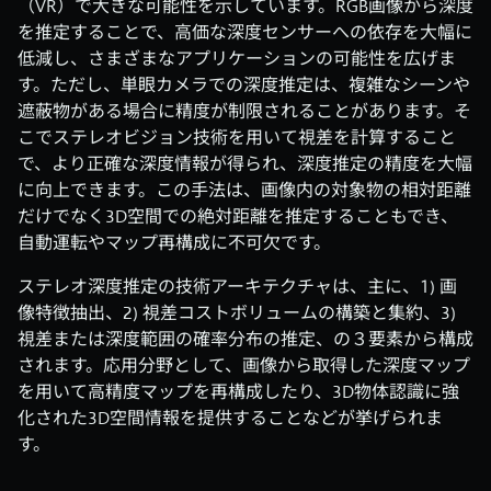
（VR）で大きな可能性を示しています。RGB画像から深度
を推定することで、高価な深度センサーへの依存を大幅に
低減し、さまざまなアプリケーションの可能性を広げま
す。ただし、単眼カメラでの深度推定は、複雑なシーンや
遮蔽物がある場合に精度が制限されることがあります。そ
こでステレオビジョン技術を用いて視差を計算すること
で、より正確な深度情報が得られ、深度推定の精度を大幅
に向上できます。この手法は、画像内の対象物の相対距離
だけでなく3D空間での絶対距離を推定することもでき、
自動運転やマップ再構成に不可欠です。
ステレオ深度推定の技術アーキテクチャは、主に、1) 画
像特徴抽出、2) 視差コストボリュームの構築と集約、3)
視差または深度範囲の確率分布の推定、の３要素から構成
されます。応用分野として、画像から取得した深度マップ
を用いて高精度マップを再構成したり、3D物体認識に強
化された3D空間情報を提供することなどが挙げられま
す。