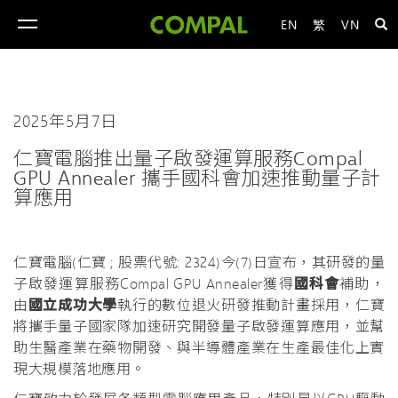
EN
繁
VN
toggle
navigation
2025年5月7日
仁寶電腦推出量子啟發運算服務Compal
GPU Annealer 攜手國科會加速推動量子計
算應用
仁寶電腦(仁寶 ; 股票代號: 2324)今(7)日宣布，其研發的量
子啟發運算服務Compal GPU Annealer獲得
國科會
補助，
由
國立成功大學
執行的數位退火研發推動計畫採用，仁寶
將攜手量子國家隊加速研究開發量子啟發運算應用，並幫
助生醫產業在藥物開發、與半導體產業在生產最佳化上實
現大規模落地應用。