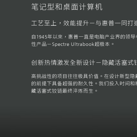
笔记型和桌面计算机
工艺至上，效能提升－与惠普一同打造极致纤
自1945年以來，惠普一直是电脑产业界的领导者
性产品－Spectre Ultrabook超极本。
创新热情激发全新设计－隐藏活塞式
高挑战性的项目往往极具价值。在设计新型隐
的前提下具备超强的耐久性。我们投入时间和
藏活塞式铰链最终淬炼而生。