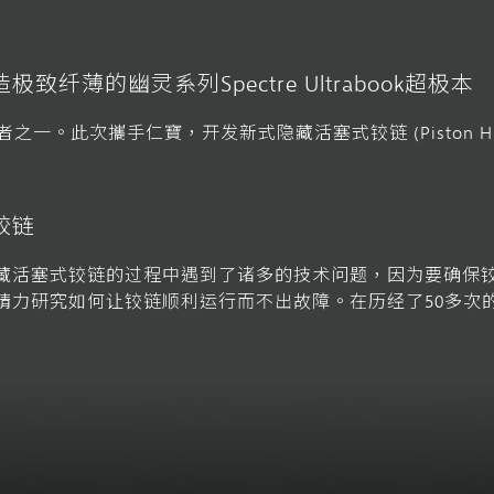
薄的幽灵系列Spectre Ultrabook超极本
之一。此次攜手仁寶，开发新式隐藏活塞式铰链 (Piston H
铰链
藏活塞式铰链的过程中遇到了诸多的技术问题，因为要确保
精力研究如何让铰链顺利运行而不出故障。在历经了50多次