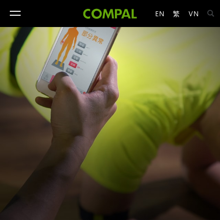
EN
繁
VN
toggle
navigation