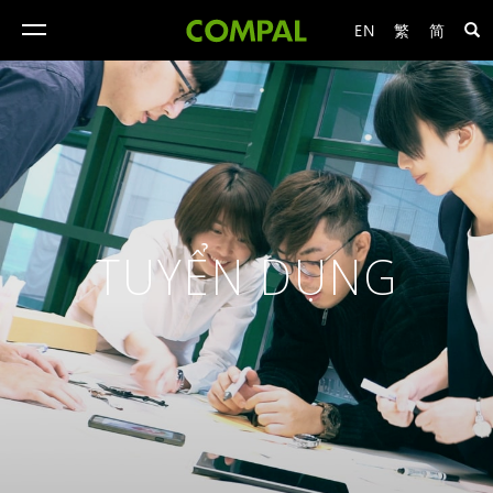
EN
繁
简
toggle
navigation
TUYỂN DỤNG