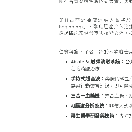
團在智慧醫療領域的研發實力與
第11屆亞洲腫瘤消融大會將於20
beginning)」，聚焦腫
透過臨床案例分享與技術交流，
仁寶與旗下子公司將於本次聯合
AblatePal
射頻消融系統
：
台
定的消融治療。
手持式超音波
：
奔騰的微型
需與行動裝置連線，即可開
三合一血糖機
：整合血糖、
AI
腦波分析系統
：非侵入式
再生醫學研發與技術
：專注