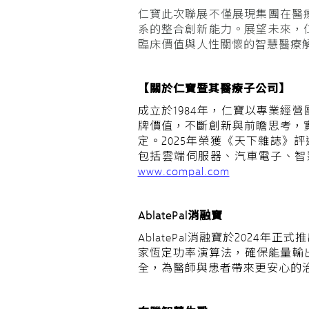
仁寶此次聯展不僅展現集團在醫
系的整合創新能力。展望未來，
臨床價值與人性關懷的智慧醫療
【關於仁寶暨其醫療子公司】
成立於1984年，仁寶以專業
牌價值，不斷創新與前瞻思考，
定。2025年榮獲《天下雜誌》評
包括雲端伺服器、汽車電子、智
www.compal.com
AblatePal
消融寶
AblatePal
消融寶於2024年正
家恆定功率演算法，確保能量輸
全，為醫師與患者帶來更安心的