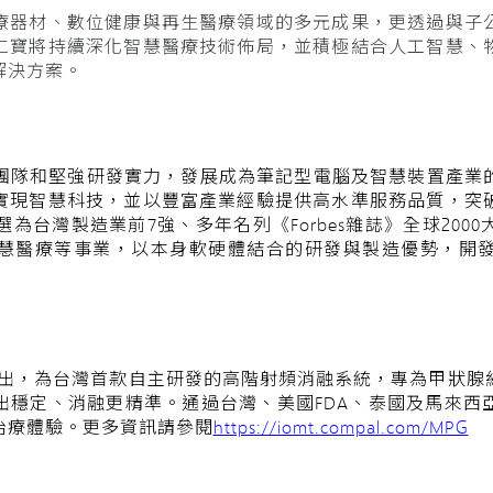
療器材、數位健康與再生醫療領域的多元成果，更透過與子
仁寶將持續深化智慧醫療技術佈局，並積極結合人工智慧、
解決方案。
經營團隊和堅強研發實力，發展成為筆記型電腦及智慧裝置產業
實現智慧科技，並以豐富產業經驗提供高水準服務品質，突
選為台灣製造業前7強、多年名列《Forbes雜誌》全球20
慧醫療等事業，以本身軟硬體結合的研發與製造優勢，開
式推出，為台灣首款自主研發的高階射頻消融系統，專為甲狀
出穩定、消融更精準。通過台灣、美國FDA、泰國及馬來西
治療體驗。
更多資訊請參閱
https://iomt.compal.com/MPG