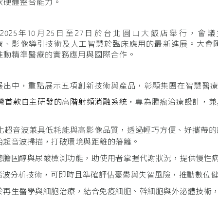
軟硬體整合能力。
25年10月25日至27日於台北圓山大飯店舉行，會議主題為
瘤介入治療、影像導引技術及人工智慧於臨床應用的最新進展。大
推動精準醫療的實務應用與國際合作。
展出中，重點展示五項創新技術與產品，彰顯集團在智慧醫
灣首款自主研發的高階射頻消融系統，
專為腫瘤治療設計，兼
化超音波兼具低耗能與高影像品質，透過輕巧方便、好攜帶的
始超音波掃描，打破環境與距離的藩籬。
總膽固醇與尿酸檢測功能，助使用者掌握代謝狀況，提供慢性
腦波分析技術，可即時且準確評估憂鬱與失智風險，推動數位
於再生醫學與細胞治療，結合免疫細胞、幹細胞與外泌體技術