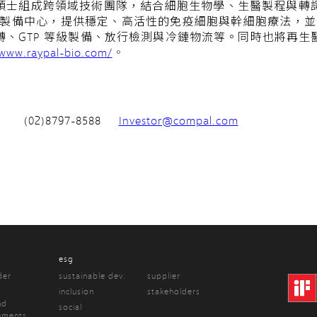
的博碩士組成跨領域技術團隊，結合細胞生物學、生醫製程與轉
細胞製備中心，提供穩定、高活性的免疫細胞與幹細胞療法，並以
、GTP 等級製備、放行檢測與冷鏈物流等。同時也將再生
/www.raypal-bio.com/
。
2)8797-8588
Investor@compal.com
esg
der
sustainable dev.
supplier
inclusion
stakeholders
nd
social
ements