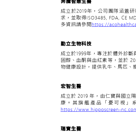
奔騰智慧生醫
成立於2019年，公司團隊涵
求，並取得ISO3485, FDA
多資訊請參閱
https://acohealthc
勤立生物科技
成立於1999年，專注於體外診斷
固醇、血酮與血紅素等，並於 202
物健康設計，提供乳牛、馬匹、
宏智生醫
成立於 2019 年，由仁寶與國
康。其旗艦產品「憂可視」系統
https://www.hipposcreen-nc.co
瑞寶生醫