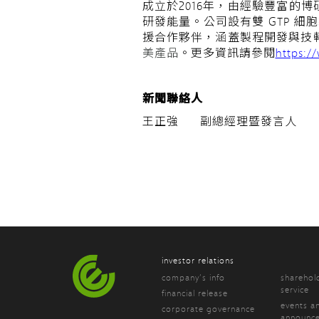
成立於2016年，由經驗豐富
研發能量。公司設有雙 GTP 
援合作夥伴，涵蓋製程開發與技轉
美產品
。
更多資訊請參閱
https:/
新聞聯絡人
王正強 副總經理暨發言人 (0
investor relations
company’s info
sharehol
service
financial release
events a
corporate governance
announc