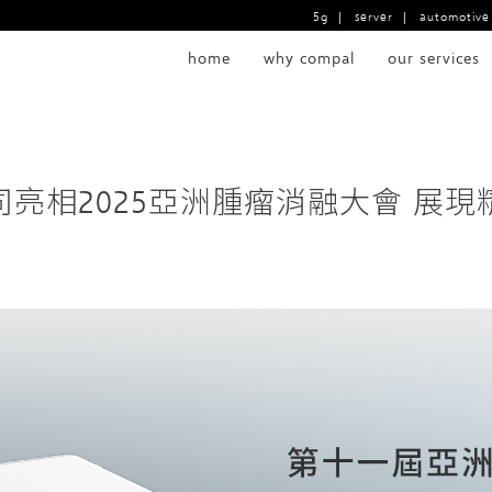
5g
|
server
|
automotive
home
why compal
our services
亮相2025亞洲腫瘤消融大會 展