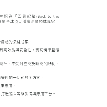
「回到起點(Back to the
會匯聚全球頂尖腫瘤消融領域專家，
療領域的深耕成果：
具高效能與安全性，實現精準且穩
設計。不受到空間及時間的限制。
病管理的一站式監測方案。
健康應用。
，打造臨床等級製備與應用平台。