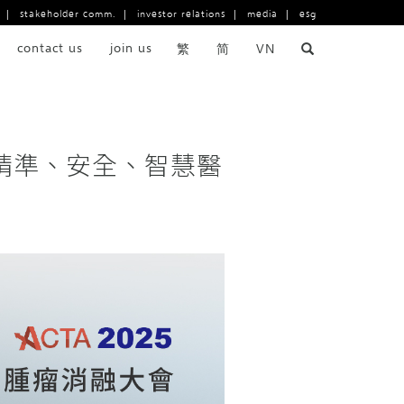
|
stakeholder comm.
|
investor relations
|
media
|
esg
contact us
join us
繁
简
VN
現精準、安全、智慧醫