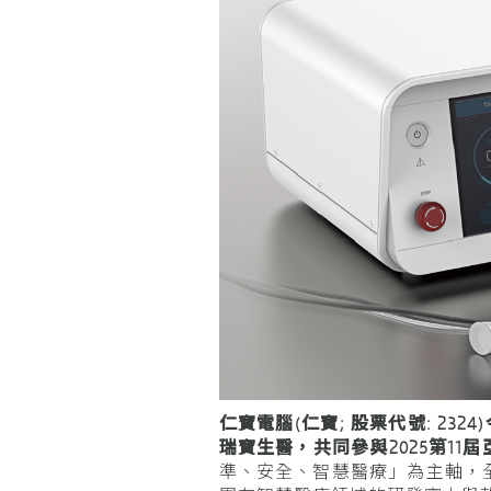
仁寶電腦(仁寶; 股票代號: 2
瑞寶生醫，共同參與2025第11屆亞洲腫瘤消
準、安全、智慧醫療」為主軸，