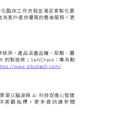
優化臨床工作流程並滿足客製化要
產品，並為客戶提供優質的售後服務。
更
體健康檢測，產品涵蓋血糖、尿酸、膽
 的製造商；SANCheck：專為動
ttps://www.glbiotech.com/
景是以腦波與 AI 科技促進心智健
提供客觀指標。
更多資訊請參閱