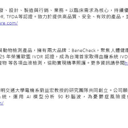
蓋研發、設計、製造與行銷、業務。以臨床需求為核心，持續
, CE MDR, TFDA等認證。致力於提供高品質、安全、有效的
are.com/
與動物檢測產品，擁有兩大品牌：BeneCheck，聚焦人
5 年榮獲歐盟 IVDR 認證，成為台灣首家取得血糖系統 IVDR
寵物 等各項血液檢測，協助實現精準照護。
更多資訊請參閱
h
立陽明交通大學電機系劉益宏教授的研究團隊共同創立。公司願
，運用 AI 模型分析 90 秒腦波，為憂鬱症風險
m/