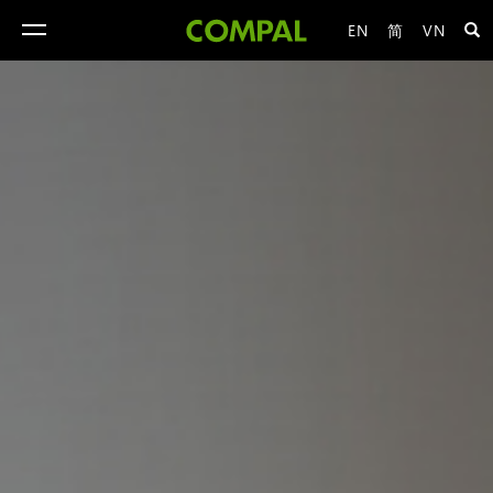
EN
简
VN
toggle
navigation